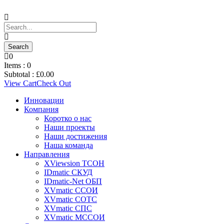
0
Items :
0
Subtotal :
£
0.00
View Cart
Check Out
Инновации
Компания
Коротко о нас
Наши проекты
Наши достижения
Наша команда
Направления
XViewsion ТСОН
IDmatic СКУД
IDmatic-Net ОБП
XVmatic ССОИ
XVmatic СОТС
XVmatic СПС
XVmatic МССОИ