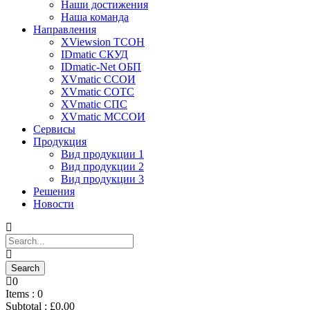
Наши достижения
Наша команда
Направления
XViewsion ТСОН
IDmatic СКУД
IDmatic-Net ОБП
XVmatic ССОИ
XVmatic СОТС
XVmatic СПС
XVmatic МССОИ
Сервисы
Продукция
Вид продукции 1
Вид продукции 2
Вид продукции 3
Решения
Новости
0
Items :
0
Subtotal :
£
0.00