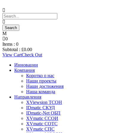
0
Items :
0
Subtotal :
£
0.00
View Cart
Check Out
Инновации
Компания
Коротко о нас
Наши проекты
Наши достижения
Наша команда
Направления
XViewsion ТСОН
IDmatic СКУД
IDmatic-Net ОБП
XVmatic ССОИ
XVmatic СОТС
XVmatic СПС