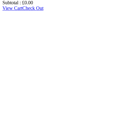
Subtotal :
£
0.00
View Cart
Check Out