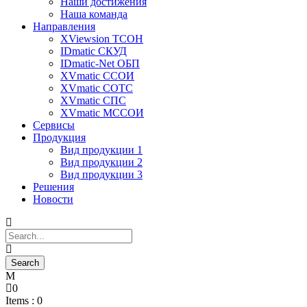
Наши достижения
Наша команда
Направления
XViewsion ТСОН
IDmatic СКУД
IDmatic-Net ОБП
XVmatic ССОИ
XVmatic СОТС
XVmatic СПС
XVmatic МССОИ
Сервисы
Продукция
Вид продукции 1
Вид продукции 2
Вид продукции 3
Решения
Новости
0
Items :
0