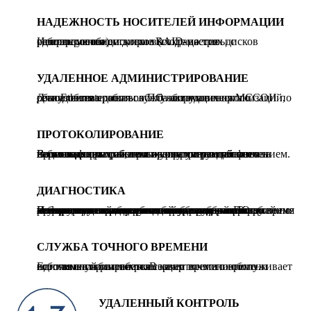
НАДЕЖНОСТЬ НОСИТЕЛЕЙ ИНФОРМАЦИИ
Используются дисковые RAID-массивы с резервированием дисков (сохраняется работоспособность при выходе до трех дисков одновременно).
УДАЛЕННОЕ АДМИНИСТРИРОВАНИЕ
Для удобства работы обслуживающих организаций, реализована единая служба автоматического обновления прошивок ПО оборудования МССОИ по сети Ethernet.
ПРОТОКОЛИРОВАНИЕ
В базах данных системы регистрируются все происходящие события и сопутствующая фото и видеоинформация, протоколируются действия персонала при работе с программным обеспечением. Возможности хранения журналов рассчитаны на несколько лет.
ДИАГНОСТИКА
В системе используется единая служба автоматической диагностики оборудования и процессов, с выводом на экраны рабочих мест информации о состоянии системы с детализацией по всем элементам и сообщений о неисправностях . Инструменты диагностики собственной разработки контролируют состояние системы при старте, осуществляют непрерывный упреждающий мониторинг параметров оборудования и ПО во время работы, что гарантирует своевременное обнаружение и локализацию сбоев и отказов.
СЛУЖБА ТОЧНОГО ВРЕМЕНИ
Единая служба синхронизации времени обслуживает все элементы системы. В качестве эталонного источника применяется сервер точного времени собственной разработки.
УДАЛЕННЫЙ КОНТРОЛЬ