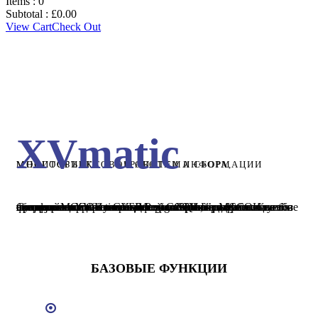
Items :
0
Subtotal :
£
0.00
View Cart
Check Out
XVmatic
МНОГООБЪЕКТОВАЯ СИСТЕМА СБОРА, МОНИТОРИНГА И ОБРАБОТКИ ИНФОРМАЦИИ
Система МССОИ на платформе XVmatic сочетает в себе все достоинства классической ССОИ и ряд уникальных функций и технологий. Все компоненты МССОИ на базе платформы XVmatic используют прикладное программное обеспечение собственной разработки с применением искусственного интеллекта. Используется системное программное обеспечение Linux российской сборки, и открытая СУБД PostgreSQL, исключающие влияние санкций в процессе развертывания и эксплуатации системы.
БАЗОВЫЕ ФУНКЦИИ
Сбор информации систем МИТСО. Регистрируется информация о срабатывании датчиков систем, тревоги, информация о неисправностях и т.п. Состав и объем собираемой на каждом уровне информации зависит от задач системы и задается настройкой программных продуктов МССОИ