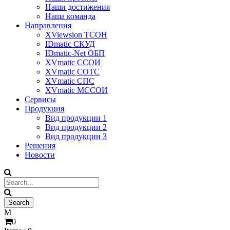
Наши достижения
Наша команда
Направления
XViewsion ТСОН
IDmatic СКУД
IDmatic-Net ОБП
XVmatic ССОИ
XVmatic СОТС
XVmatic СПС
XVmatic МССОИ
Сервисы
Продукция
Вид продукции 1
Вид продукции 2
Вид продукции 3
Решения
Новости
0