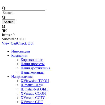
0
Items :
0
Subtotal :
£
0.00
View Cart
Check Out
Инновации
Компания
Коротко о нас
Наши проекты
Наши достижения
Наша команда
Направления
XViewsion ТСОН
IDmatic СКУД
IDmatic-Net ОБП
XVmatic ССОИ
XVmatic СОТС
XVmatic СПС