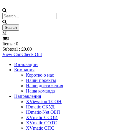
0
Items :
0
Subtotal :
£
0.00
View Cart
Check Out
Инновации
Компания
Коротко о нас
Наши проекты
Наши достижения
Наша команда
Направления
XViewsion ТСОН
IDmatic СКУД
IDmatic-Net ОБП
XVmatic ССОИ
XVmatic СОТС
XVmatic СПС