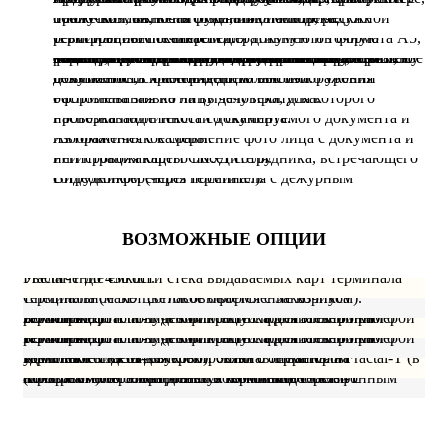
Также возможность создания биометрических пропусков, включая отпечаток пальца, радужной оболочки глаз, вены руки, лица человека.
С встроенным сканером для документов формата A5, терминал обеспечивает оперативную и точную регистрацию посетителей.
Терминал может обеспечивать комплексную систему фиксации посетителей, включая разнообразные опции для сбора и обработки данных при регистрации и процессе идентификации. Возможное оснащение, USB-камерой, фронтальной камерой 2.0 Мпикс., фронтальной камерой 1.3 Мпикс., комплектом видео и звуковой связи с оператором, комплектом оператора для звуковой и видеосвязи с пользователем электронного терминала.
Возможность хранения до 10 000 изображений документов, с обеспечением высокого уровня безопасности и конфиденциальности.
Распознавания по лицу человека, для которого оформлена заявка на выдачу пропуска.
Распознавание текста со сканируемого документа и проверка подлинности документа.
Автоматическое сравнение фото лица с документа и изображения с камеры.
Регистрация карты СКУД сотрудника, встречающего или провожающего посетителя.
Видеоконференция посетителя с дежурным сотрудником (через терминал).
ВОЗМОЖНЫЕ ОПЦИИ
Увеличение емкости стека выдаваемых карт терминала Fractal-T до 450 шт.
Специальное 3D цветовое оформление корпуса терминала (макет согласовывается с Заказчиком).
Комплект фото и видео фиксации посетителей при регистрации и получении пропуска для электронного терминала Fractal-T (в комплекте с фронтальной камерой 2.0 Мпикс.).
Комплект фото и видео фиксации посетителей при регистрации и получении пропуска для электронного терминала Fractal-T (в комплекте с фронтальной камерой 1.3 Мпикс.).
Комплект видео и звуковой связи с оператором удаленного АРМ для электронного терминала Fractal-T (в комплекте с USB-камерой). Устанавливается на терминале Fractal-T.
Комплект оператора для звуковой и видеосвязи с пользователем электронного терминала Fractal-T (программное обеспечение в комплекте с телефонным аппаратом). Устанавливается на компьютере.