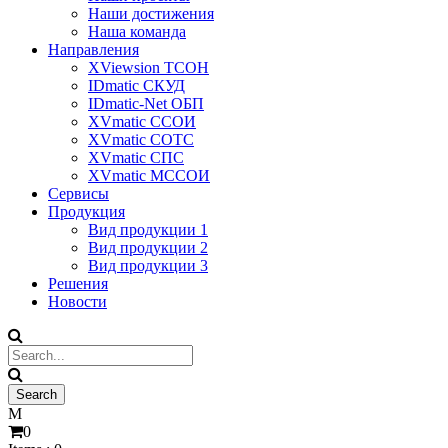
Наши достижения
Наша команда
Направления
XViewsion ТСОН
IDmatic СКУД
IDmatic-Net ОБП
XVmatic ССОИ
XVmatic СОТС
XVmatic СПС
XVmatic МССОИ
Сервисы
Продукция
Вид продукции 1
Вид продукции 2
Вид продукции 3
Решения
Новости
0